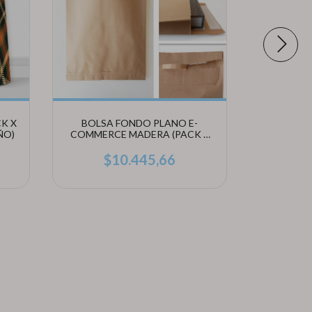
K X
BOLSA FONDO PLANO E-
BOLSA
ÑO)
COMMERCE MADERA (PACK X
COMMERC
10 UNIDADES)
1
$10.445,66
$