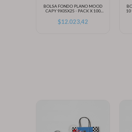
KA - PACK
BOLSA FONDO PLANO MOOD
BO
(ELEGÍ
CAPY 9X05X25 - PACK X 100
10
UNIDADES
5
$12.023,42