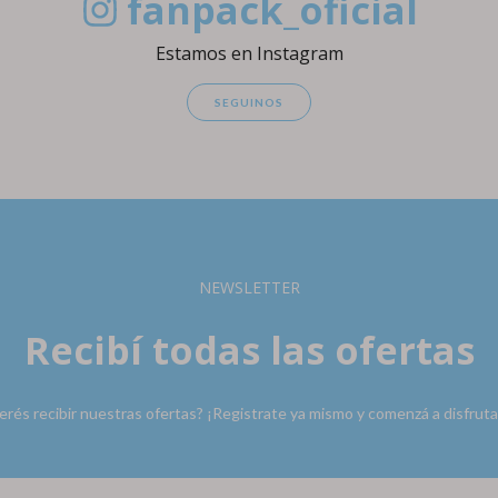
fanpack_oficial
Estamos en Instagram
SEGUINOS
NEWSLETTER
Recibí todas las ofertas
rés recibir nuestras ofertas? ¡Registrate ya mismo y comenzá a disfruta