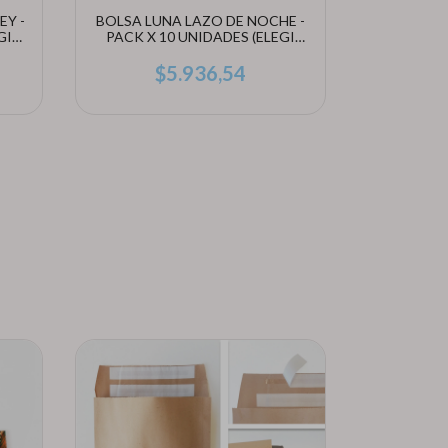
EY -
BOLSA LUNA LAZO DE NOCHE -
BOLSA AC
GI
PACK X 10 UNIDADES (ELEGI
X 10 
TAMAÑO)
$5.936,54