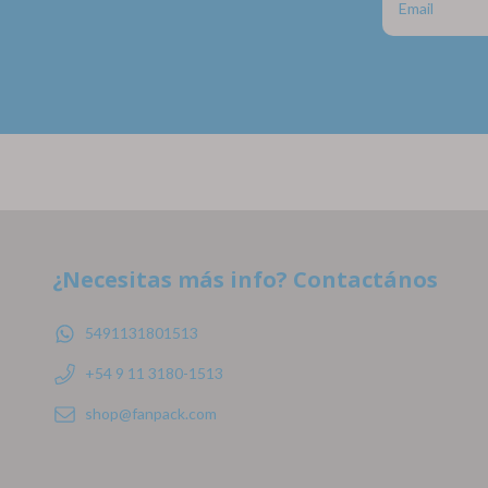
¿Necesitas más info? Contactános
5491131801513
+54 9 11 3180-1513
shop@fanpack.com