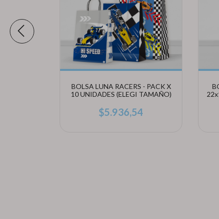
KA - PACK
BOLSA LUNA RACERS - PACK X
B
(ELEGÍ
10 UNIDADES (ELEGI TAMAÑO)
22x
5
$5.936,54