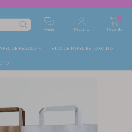
0
Ayuda
Mi cuenta
Mi carrito
APEL DE REGALO
HILO DE PAPEL RETORCIDO
CTO