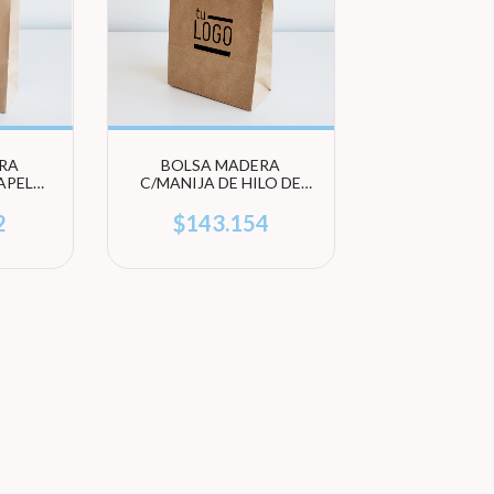
RA
BOLSA MADERA
APEL
C/MANIJA DE HILO DE
SION
PAPEL RETORCIDO -
(200
IMPRESION COLOR
2
$143.154
a URANO
NEGRO (200 UNIDADES) -
Linea URANO