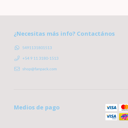
¿Necesitas más info? Contactános
5491131801513
+54 9 11 3180-1513
shop@fanpack.com
Medios de pago