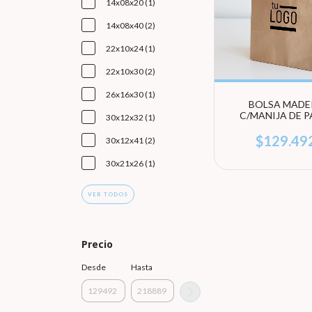
14x08x20 (1)
14x08x40 (2)
22x10x24 (1)
22x10x30 (2)
26x16x30 (1)
BOLSA MADE
C/MANIJA DE P
30x12x32 (1)
PLANO -IMPRE
COLOR NEGRO 
$129.49
30x12x41 (2)
UNIDADES) - Line
30x21x26 (1)
VER TODOS
Precio
Desde
Hasta