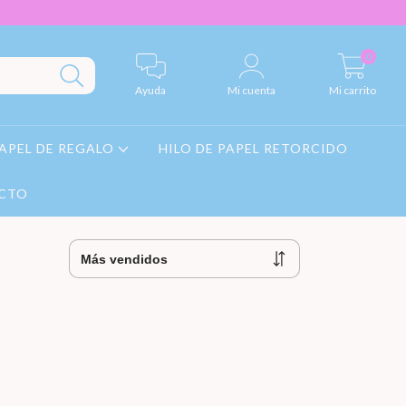
0
Ayuda
Mi cuenta
Mi carrito
APEL DE REGALO
HILO DE PAPEL RETORCIDO
CTO