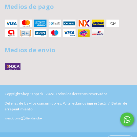
Medios de pago
Medios de envío
Copyright Shop Fanpack - 2026. Todos los derechos reservados.
Defensa de las y los consumidores. Para reclamos
ingresá acá.
/
Botón de
arrepentimiento