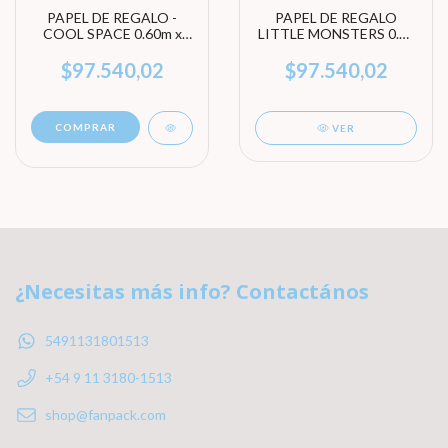
PAPEL DE REGALO -
PAPEL DE REGALO
COOL SPACE 0.60m x
LITTLE MONSTERS 0.60
100m
x 100m
$97.540,02
$97.540,02
COMPRAR
VER
¿Necesitas más info? Contactános
5491131801513
+54 9 11 3180-1513
shop@fanpack.com