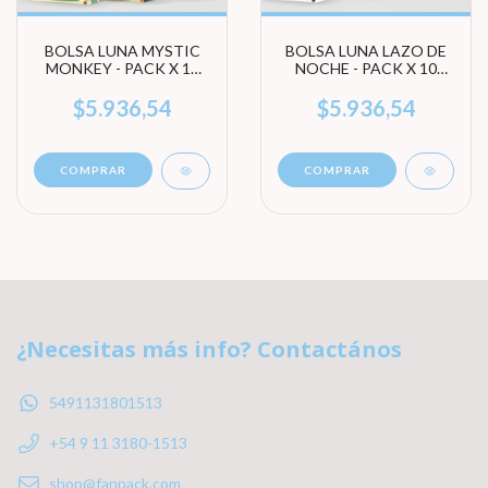
BOLSA LUNA MYSTIC
BOLSA LUNA LAZO DE
MONKEY - PACK X 10
NOCHE - PACK X 10
UNIDADES (ELEGI
UNIDADES (ELEGI
TAMAÑO)
TAMAÑO)
$5.936,54
$5.936,54
COMPRAR
COMPRAR
¿Necesitas más info? Contactános
5491131801513
+54 9 11 3180-1513
shop@fanpack.com